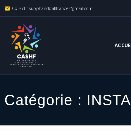
Collectif.supphandballfrance@gmail.com
ACCUE
Catégorie :
INST