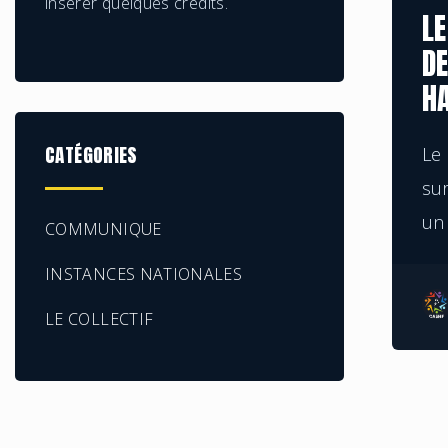
insérer quelques crédits.
LE
DE
H
CATÉGORIES
Le 
su
un 
COMMUNIQUE
INSTANCES NATIONALES
LE COLLECTIF