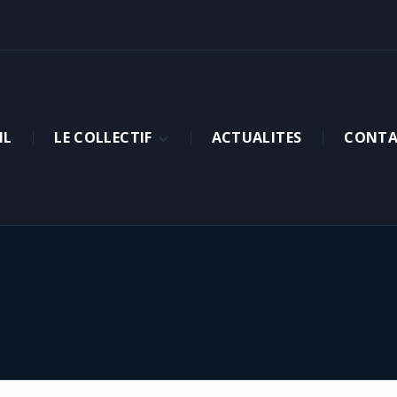
IL
LE COLLECTIF
ACTUALITES
CONTA
PRESENTATION
ADHERER
NOS MEMBRES
ORGANIGRAMME
COMMUNIQUE
INSTANCES NATIONALES